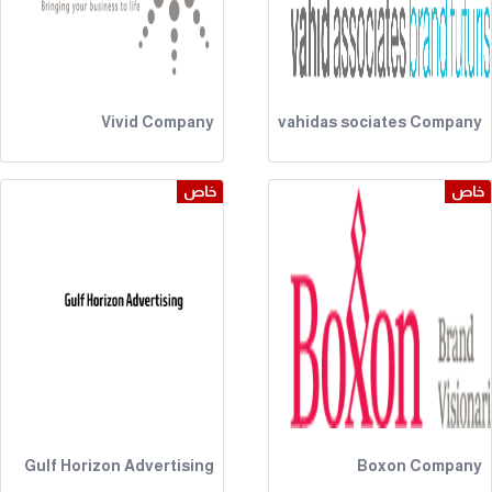
Vivid Company
vahidas sociates Company
خاص
خاص
Gulf Horizon Advertising
Boxon Company