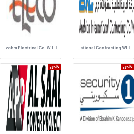
Esmaely Lenzohm Electrical Co. W.L.L
Arabian International Contracting WLL.
خاص
خاص