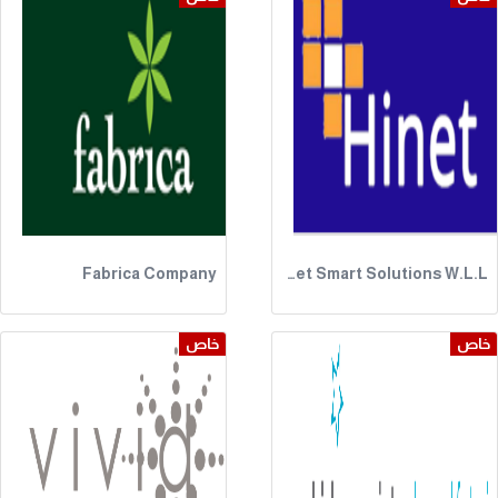
Fabrica Company
Hinet Smart Solutions W.L.L.
خاص
خاص