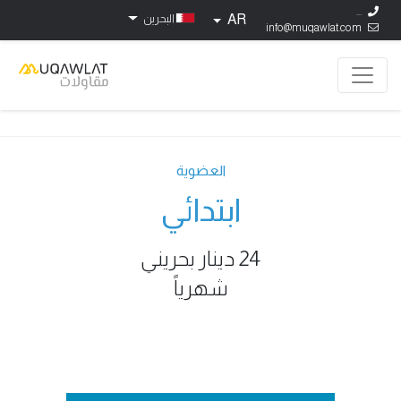
...
AR
البحرين
info@muqawlat.com
العضوية
ابتدائي
24 دينار بحريني
شهرياً